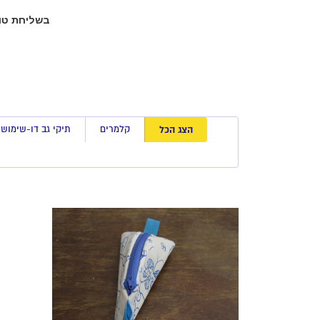
הצג הכל
קלמרים
תיקי גב דו-שימושי