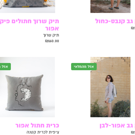
גב קנבס-כחול
תיק שרוך חתולים פיק
אפור
₪
תיק שרוך
₪
160.00
אזל מהמלאי
אזל 
גב אפור-לבן
כרית חתול אפור
₪
ציפית לכרית קטנה