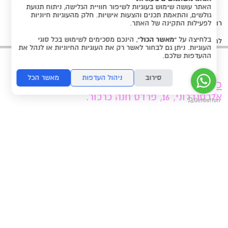
האתר עושה שימוש בעוגיות לשיפור חוויית הגלישה, ניתוח תנועת
גולשים, והתאמת תכנים והצעות אישיות. חלק מהעוגיות חיוניות
לפעילות התקינה של האתר.
רוצים לדבר איתי, לשאול שאלות, להגיע לביקור בחנות?
בלחיצה על
“מאשר הכול”
, הינכם מסכימים לשימוש בכל סוגי
לחצו
או כתבו לי
לשיחת טלפון
בווטסאפ
העוגיות. ניתן גם לבחור לאשר רק את העוגיות החיוניות או לנהל את
ההעדפות שלכם.
סירוב
ניהול העדפות
מאשר הכל
כתובת הסטודיו:
אלכסנדרוני, 16, פרדס חנה כרכור.
ניתן להגיע בתיאום מראש:
050-8561080
תקנון האתר