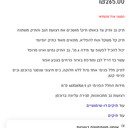
₪
265.00
המוצר אזל מהמלאי
תיק גב ותיק צד באותו תיק! מושכים את רצועת הגב והתיק משתנה
תיק קל משקל ונוח להפליא, מתאים מאוד כתיק יומיומי
יכול להכיל לפטופ עד מידה 15.6", גב התיק גמיש ואינו מרופד
עשוי בד דריל לבן ומודפס באיור פרחים בצבע אפור
לתיק חלל פנימי אחד גדול ללא חלוקה, כיס חיצוני שנסגר ברוכסן וכיס
פנימי קטן
מידות החלל הפנימי הן 40X28X10.5 ס"מ
רצועות גב מתכווננות, סגירה עליונה ברוכסן
עוד
תיקים דו-שימושיים
עוד
תיקים
צריכים עזרה? כתבו לי
הודעה
אנחנו משתמשים בעוגיות