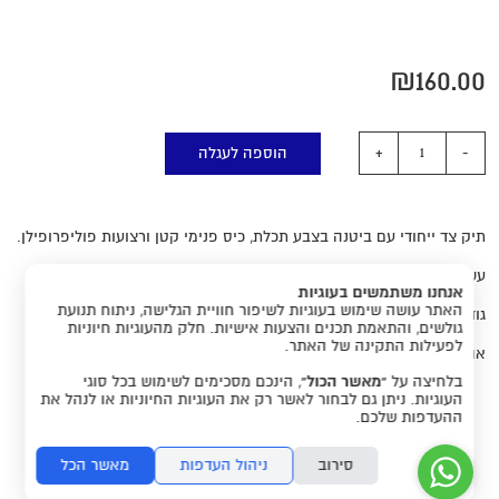
₪
160.00
הוספה לעגלה
תיק צד ייחודי עם ביטנה בצבע תכלת, כיס פנימי קטן ורצועות פוליפרופילן.
עשוי בד כותנה בצבע כחול ואפור בהיר עם הדפס חתולים.
אנחנו משתמשים בעוגיות
האתר עושה שימוש בעוגיות לשיפור חוויית הגלישה, ניתוח תנועת
גודל התיק הוא 31X39 ס"מ.
גולשים, והתאמת תכנים והצעות אישיות. חלק מהעוגיות חיוניות
לפעילות התקינה של האתר.
אורך הרצועה הוא 69 ס"מ.
בלחיצה על
“מאשר הכול”
, הינכם מסכימים לשימוש בכל סוגי
העוגיות. ניתן גם לבחור לאשר רק את העוגיות החיוניות או לנהל את
ההעדפות שלכם.
סירוב
ניהול העדפות
מאשר הכל