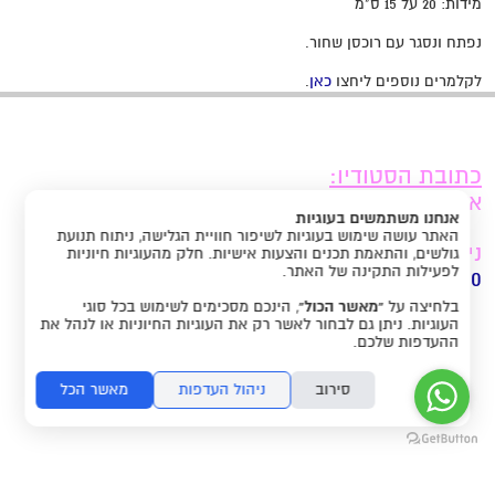
מידות: 20 על 15 ס"מ
נפתח ונסגר עם רוכסן שחור.
לקלמרים נוספים ליחצו
כאן
.
כתובת הסטודיו:
אלכסנדרוני, 16, פרדס חנה כרכור.
אנחנו משתמשים בעוגיות
האתר עושה שימוש בעוגיות לשיפור חוויית הגלישה, ניתוח תנועת
ניתן להגיע בתיאום מראש:
גולשים, והתאמת תכנים והצעות אישיות. חלק מהעוגיות חיוניות
לפעילות התקינה של האתר.
050-8561080
בלחיצה על
“מאשר הכול”
, הינכם מסכימים לשימוש בכל סוגי
העוגיות. ניתן גם לבחור לאשר רק את העוגיות החיוניות או לנהל את
תקנון האתר
ההעדפות שלכם.
סירוב
ניהול העדפות
מאשר הכל