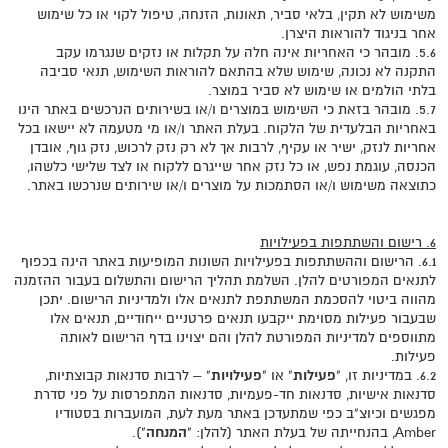
משימוש לא תקין, בלאי סביר, תאונות, הזנחה, טיפול לקוי או כל שימוש
אחר בניגוד להוראות היצרן.
5.6. מובהר כי האחריות אינה חלה על תקלות או נזקים שנגרמו עקב
התקנה לא נכונה, שימוש שלא בהתאם להוראות השימוש, תנאי סביבה
בלתי הולמים או שימוש לא סביר במוצר.
5.7. מובהר בזאת כי השימוש במוצרים ו/או בשירותים הנרכשים באתר הינו
באחריות הבלעדית של הלקוח. בעלת האתר ו/או מי מטעמה לא יישאו בכל
אחריות לנזק, ישיר או עקיף, לרבות אך לא רק נזק לרכוש, נזק גוף, אובדן
הכנסה, עוגמת נפש, או כל נזק אחר שייגרם ללקוח או לצד שלישי כלשהו,
כתוצאה משימוש ו/או הסתמכות על מוצרים ו/או שירותים שנרכשו באתר.
6. רישום והשתתפות בפעילויות
6.1. הרישום וההשתתפות בפעילויות השונות המופיעות באתר הינה בכפוף
לתנאים המפורטים להלן. השלמת תהליך הרישום והתשלום בעבור ההזמנה
מהווה ביטוי להסכמת המשתתפת לתנאים אלו ולמדיניות הרישום. יתכן
שבעבור פעילות מסוימת ייקבעו תנאים פרטניים ייחודיים, תנאים אלו
מתווספים למדיניות המפורטת להלן והם יצוינו בדף הרישום לאותה
פעילות.
6.2. במדיניות זו, "
פעילות
" או "
פעילויות
" – לרבות סדנאות קבוצתיות,
סדנאות אישיות, סדנאות חד-פעמיות, סדנאות המתפרסות על פני סדרת
מפגשים וכיוצ"ב כפי שמתעדכן באתר מעת לעת, המועברות בסטודיו
Amber, בהנחייתה של בעלת האתר (להלן: "
המנחה
").