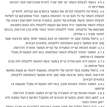
4.5.3. כאשר לבעלת האתר יש יסוד סביר להניח שהרכישה תפר הוראה
ממדיניות זו.
4.6. באחריות הלקוחה לבדוק את המוצר בהקדם עם קבלתו, ולהודיע
לבעלת האתר על כל פגם או אי-התאמה במוצר, וככל שתתבקש כך לשלוח
לבעלת האתר תיעוד מצולם של הפגם. במקרה שיוכח לשביעות רצונה של
בעלת האתר שהמוצר היה פגום עם הגעתו ללקוחה ולא נפגם כתוצאה
משימוש של הלקוחה, יוחזר ללקוחה החזר כספי מלא בגין הרכישה, בכפוף
לתנאי סעיף 4.7 שלהלן.
4.7. ביטול עסקה עקב אי-התאמה או פגם במוצר תותר בתוך ארבעה-עשר
(14) ימים ממועד ביצוע האספקה ללקוחה, בתנאים הבאים:
4.7.1. הצגת הוכחת קנייה המעידה על קניית המוצר ותאריך הרכישה;
4.7.2. המוצר הוחזר לבעלת האתר בשלמותו, באריזתו המקורית ומבלי
שנעשה בו שימוש;
4.7.3. הפגם הינו פגם שהיה קיים במוצר בעת ההגעה ללקוחה ולא נגרם
בשל שימוש בו.
4.8. ביטול עסקה בשל חרטה של הלקוחה, שנעשה לאחר 24 שעות ממועד
הרכישה, תותר בתוך ארבעה עשר (14) ימים ממועד האספקה ללקוחה,
בתנאים הבאים:
4.8.1. המוצר הוחזר כשהוא תקין, באריזתו המקורית ומבלי שנעשה בו
שימוש;
4.8.2. הצגת הוכחת קנייה המעידה על קניית המוצר ותאריך הרכישה.
4.9. למען הסר ספק, במקרים הבאים לא תתקבל הודעת ביטול עסקה ולא
יינתן החזר כספי:
4.9.1. בגין ביטול עסקה של מוצר שאינו באריזתו המקורית או שכבר נעשה