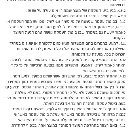
בו שימוש.
4.9.2. בגין ביטול עסקה של מוצר שמחירו אינו עולה על 50 ₪.
4.9.3. בגין מוצר שנמכר בהנחה של 20% ומעלה.
4.10. בביטול עסקה שנעשה על פי סעיף 4.8 לעיל ינוכו 5% מסך העסקה או
100 ₪, לפי הנמוך מבניהם, כדמי ביטול. למען הסר ספק, ניכוי דמי ביטול
כאמור ייעשה גם במקרה שבו ביטול העסקה נעשה טרם הגעת המוצר
ללקוחה.
4.11. למעט במקרים בהם המשלוח הגיע פגום ללקוחה או שניזוק במהלך
השילוח, האחריות להחזרת המוצר אל בעלת האתר, לרבות העלויות
הכרוכות בכך, מוטלת על הלקוחה.
4.12. החזר כספי עקב ביטול עסקה יבוצע לאחר שהמוצר הוחזר לבעלת
האתר כאמור לעיל, ולאמצעי התשלום ממנו בוצעה הרכישה על פי כל דין
ולפי מועדי חברת האשראי.
4.13. ההחזר הכספי יבוצע לפי התשלום אשר שולם בפועל. למען הסר
ספק, כאשר ההחזר הכספי מבוצע בגין מוצר שנרכש במחיר נמוך ממחירו
הרגיל, בין אם בשל הנחה או מימוש הטבה אחרת, ההחזר הכספי יבוצע על
פי הסכום ששולם בפועל ולא על פי המחיר המקורי. באם לא שולמה
תמורה בעבור המוצר לא תהיה הלקוחה זכאית לקבלת החזר כספי או זיכוי
בעת ביטול עסקה והחזרת המוצר אל בעלת האתר.
4.14. בנוסף לדמי הביטול כמצוין בסעיף 4.10 לעיל, רשאית בעלת האתר
לגבות מלקוחה שביטלה עסקה באשראי עמלת ביטול עסקה באשראי
בגובה עמלת הביטול אשר נגבית מבעלת האתר ע"י חברת האשראי.
4.15. באם רצונך בהחלפת המוצר המוחזר במוצר אחר, בכפוף להחזרת