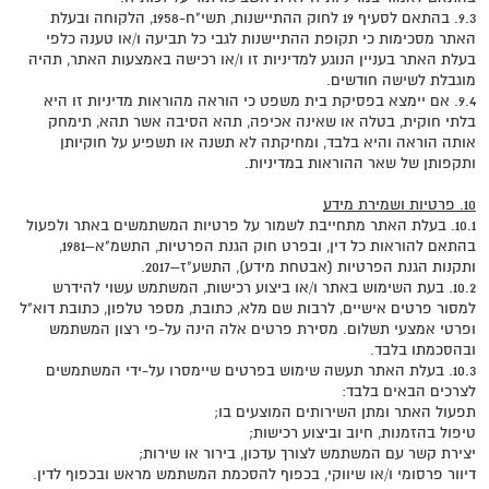
9.3. בהתאם לסעיף 19 לחוק ההתיישנות, תשי"ח-1958, הלקוחה ובעלת
האתר מסכימות כי תקופת ההתיישנות לגבי כל תביעה ו/או טענה כלפי
בעלת האתר בעניין הנוגע למדיניות זו ו/או רכישה באמצעות האתר, תהיה
מוגבלת לשישה חודשים.
9.4. אם יימצא בפסיקת בית משפט כי הוראה מהוראות מדיניות זו היא
בלתי חוקית, בטלה או שאינה אכיפה, תהא הסיבה אשר תהא, תימחק
אותה הוראה והיא בלבד, ומחיקתה לא תשנה או תשפיע על חוקיותן
ותקפותן של שאר ההוראות במדיניות.
10. פרטיות ושמירת מידע
10.1. בעלת האתר מתחייבת לשמור על פרטיות המשתמשים באתר ולפעול
בהתאם להוראות כל דין, ובפרט חוק הגנת הפרטיות, התשמ"א–1981,
ותקנות הגנת הפרטיות (אבטחת מידע), התשע"ז–2017.
10.2. בעת השימוש באתר ו/או ביצוע רכישות, המשתמש עשוי להידרש
למסור פרטים אישיים, לרבות שם מלא, כתובת, מספר טלפון, כתובת דוא"ל
ופרטי אמצעי תשלום. מסירת פרטים אלה הינה על-פי רצון המשתמש
ובהסכמתו בלבד.
10.3. בעלת האתר תעשה שימוש בפרטים שיימסרו על-ידי המשתמשים
לצרכים הבאים בלבד:
תפעול האתר ומתן השירותים המוצעים בו;
טיפול בהזמנות, חיוב וביצוע רכישות;
יצירת קשר עם המשתמש לצורך עדכון, בירור או שירות;
דיוור פרסומי ו/או שיווקי, בכפוף להסכמת המשתמש מראש ובכפוף לדין.