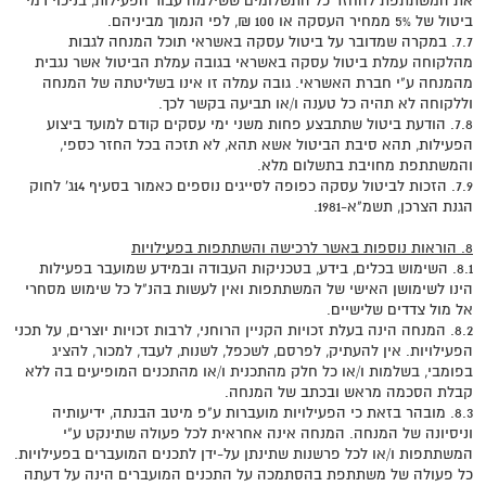
את המשתתפת להחזר כל התשלומים ששילמה עבור הפעילות, בניכוי דמי
ביטול של 5% ממחיר העסקה או 100 ₪, לפי הנמוך מביניהם.
7.7. במקרה שמדובר על ביטול עסקה באשראי תוכל המנחה לגבות
מהלקוחה עמלת ביטול עסקה באשראי בגובה עמלת הביטול אשר נגבית
מהמנחה ע"י חברת האשראי. גובה עמלה זו אינו בשליטתה של המנחה
וללקוחה לא תהיה כל טענה ו/או תביעה בקשר לכך.
7.8. הודעת ביטול שתתבצע פחות משני ימי עסקים קודם למועד ביצוע
הפעילות, תהא סיבת הביטול אשא תהא, לא תזכה בכל החזר כספי,
והמשתתפת מחויבת בתשלום מלא.
7.9. הזכות לביטול עסקה כפופה לסייגים נוספים כאמור בסעיף 14ג' לחוק
הגנת הצרכן, תשמ"א-1981.
8. הוראות נוספות באשר לרכישה והשתתפות בפעילויות
8.1. השימוש בכלים, בידע, בטכניקות העבודה ובמידע שמועבר בפעילות
הינו לשימושן האישי של המשתתפות ואין לעשות בהנ"ל כל שימוש מסחרי
אל מול צדדים שלישיים.
8.2. המנחה הינה בעלת זכויות הקניין הרוחני, לרבות זכויות יוצרים, על תכני
הפעילויות. אין להעתיק, לפרסם, לשכפל, לשנות, לעבד, למכור, להציג
בפומבי, בשלמות ו/או כל חלק מהתכנית ו/או מהתכנים המופיעים בה ללא
קבלת הסכמה מראש ובכתב של המנחה.
8.3. מובהר בזאת כי הפעילויות מועברות ע"פ מיטב הבנתה, ידיעותיה
וניסיונה של המנחה. המנחה אינה אחראית לכל פעולה שתינקט ע"י
המשתתפות ו/או לכל פרשנות שתינתן על-ידן לתכנים המועברים בפעילויות.
כל פעולה של משתתפת בהסתמכה על התכנים המועברים הינה על דעתה