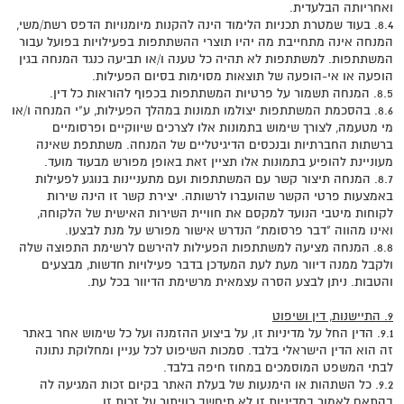
ואחריותה הבלעדית.
8.4. בעוד שמטרת תכניות הלימוד הינה להקנות מיומנויות הדפס רשת/משי,
המנחה אינה מתחייבת מה יהיו תוצרי ההשתתפות בפעילויות בפועל עבור
המשתתפות. למשתתפות לא תהיה כל טענה ו/או תביעה כנגד המנחה בגין
הופעה או אי-הופעה של תוצאות מסוימות בסיום הפעילות.
8.5. המנחה תשמור על פרטיות המשתתפות בכפוף להוראות כל דין.
8.6. בהסכמת המשתתפות יצולמו תמונות במהלך הפעילות, ע"י המנחה ו/או
מי מטעמה, לצורך שימוש בתמונות אלו לצרכים שיווקיים ופרסומיים
ברשתות החברתיות ובנכסים הדיגיטליים של המנחה. משתתפת שאינה
מעוניינת להופיע בתמונות אלו תציין זאת באופן מפורש מבעוד מועד.
8.7. המנחה תיצור קשר עם המשתתפות ועם מתעניינות בנוגע לפעילות
באמצעות פרטי הקשר שהועברו לרשותה. יצירת קשר זו הינה שירות
לקוחות מיטבי הנועד למקסם את חוויית השירות האישית של הלקוחה,
ואינו מהווה "דבר פרסומת" הנדרש אישור מפורש על מנת לבצעו.
8.8. המנחה מציעה למשתתפות הפעילות להירשם לרשימת התפוצה שלה
ולקבל ממנה דיוור מעת לעת המעדכן בדבר פעילויות חדשות, מבצעים
והטבות. ניתן לבצע הסרה עצמאית מרשימת הדיוור בכל עת.
9. התיישנות, דין ושיפוט
9.1. הדין החל על מדיניות זו, על ביצוע ההזמנה ועל כל שימוש אחר באתר
זה הוא הדין הישראלי בלבד. סמכות השיפוט לכל עניין ומחלוקת נתונה
לבתי המשפט המוסמכים במחוז חיפה בלבד.
9.2. כל השתהות או הימנעות של בעלת האתר בקיום זכות המגיעה לה
בהתאם לאמור במדיניות זו לא תיחשב כוויתור על זכות זו.