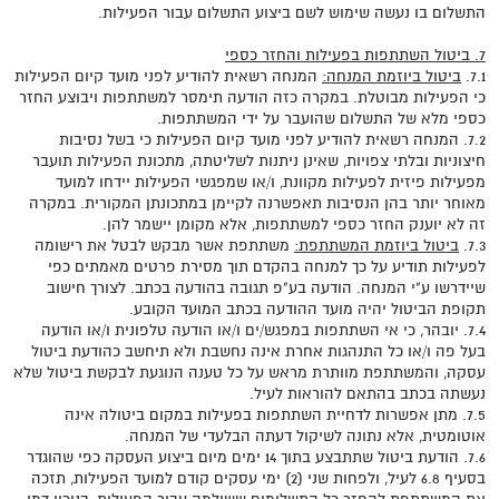
התשלום בו נעשה שימוש לשם ביצוע התשלום עבור הפעילות.
7. ביטול השתתפות בפעילות והחזר כספי
7.1.
ביטול ביוזמת המנחה:
המנחה רשאית להודיע לפני מועד קיום הפעילות
כי הפעילות מבוטלת. במקרה כזה הודעה תימסר למשתתפות ויבוצע החזר
כספי מלא של התשלום שהועבר על ידי המשתתפות.
7.2. המנחה רשאית להודיע לפני מועד קיום הפעילות כי בשל נסיבות
חיצוניות ובלתי צפויות, שאינן ניתנות לשליטתה, מתכונת הפעילות תועבר
מפעילות פיזית לפעילות מקוונת, ו/או שמפגשי הפעילות יידחו למועד
מאוחר יותר בהן הנסיבות תאפשרנה לקיימן במתכונתן המקורית. במקרה
זה לא יוענק החזר כספי למשתתפות, אלא מקומן יישמר להן.
7.3.
ביטול ביוזמת המשתתפת:
משתתפת אשר מבקש לבטל את רישומה
לפעילות תודיע על כך למנחה בהקדם תוך מסירת פרטים מאמתים כפי
שיידרשו ע"י המנחה. הודעה בע"פ תגובה בהודעה בכתב. לצורך חישוב
תקופת הביטול יהיה מועד ההודעה בכתב המועד הקובע.
7.4. יובהר, כי אי השתתפות במפגש/ים ו/או הודעה טלפונית ו/או הודעה
בעל פה ו/או כל התנהגות אחרת אינה נחשבת ולא תיחשב כהודעת ביטול
עסקה, והמשתתפת מוותרת מראש על כל טענה הנוגעת לבקשת ביטול שלא
נעשתה בכתב בהתאם להוראות לעיל.
7.5. מתן אפשרות לדחיית השתתפות בפעילות במקום ביטולה אינה
אוטומטית, אלא נתונה לשיקול דעתה הבלעדי של המנחה.
7.6. הודעת ביטול שתתבצע בתוך 14 ימים מיום ביצוע העסקה כפי שהוגדר
בסעיף 6.8 לעיל, ולפחות שני (2) ימי עסקים קודם למועד הפעילות, תזכה