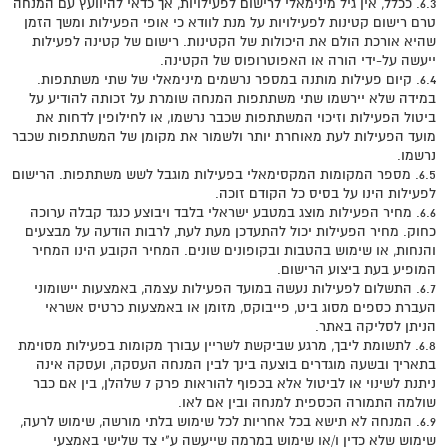
6.3. ככלל, אין גיל מינימאלי לרישום לפעילויות, אך כדאי להיוועץ עם המנחה
טרם רישום קטינות לפעילויות על מנת לוודא כי אופי הפעילות ומשך הזמן
שהיא אורכת הולם את היכולות של הקטינות. רישום של קטינה לפעילות
ייעשה על-ידי הורה או האפוטרופוס של הקטינה.
6.4. קיום פעילות מותנה במספר נרשמים מינימאלי של שתי משתתפות.
במידה שלא יירשמו שתי משתתפות המנחה שומרת על זכותה להודיע על
ביטול הפעילות וזיכוי המשתתפות שכבר נרשמו, או לחילופין לדחות את
מועד הפעילות לעת מאוחרת יותר ולשמור את מקומן של המשתתפות שכבר
נרשמו.
6.5. מספר המקומות המקסימאלי בפעילות מוגבל לשש משתתפות. הרישום
לפעילות הינו על בסיס כל הקודם זוכה.
6.6. מחיר הפעילות מוצג במטבע ישראלי בלבד ויבוצע כנגד קבלה ערוכה
כחוק. מחיר הפעילות יכול להתעדכן מעת לעת, לרבות הודעה על מבצעים
והנחות, או שימוש בהטבות ובקופונים שונים. המחיר הקובע הינו המחיר
המופיע בעת ביצוע הרישום.
6.7. התשלום לפעילות נעשה במועד הפעילות עצמה, באמצעות יישומוני
העברת כספים מסוג ביט, פייבוקס, מזומן או באמצעות כרטיס אשראי
הניתן לסליקה באתר.
6.8. לתשומת ליבך, מרגע שביקשת לשריין עבורך מקומות בפעילות מסוימת
בתאריך ובשעה מוגדרים בוצעה בינך לבין המנחה העסקה, ועסקה אינה
ניתנת לשינוי או לביטול אלא בכפוף להוראות פרק 7 שלהלן, בין אם כבר
שולמה התמורה הכספית למנחה ובין אם לאו.
6.9. המנחה לא תישא בכל אחריות לכל שימוש בלתי מורשה, שימוש לרעה,
שימוש שלא כדין ו/או שימוש במרמה שייעשה ע"י צד שלישי באמצעי