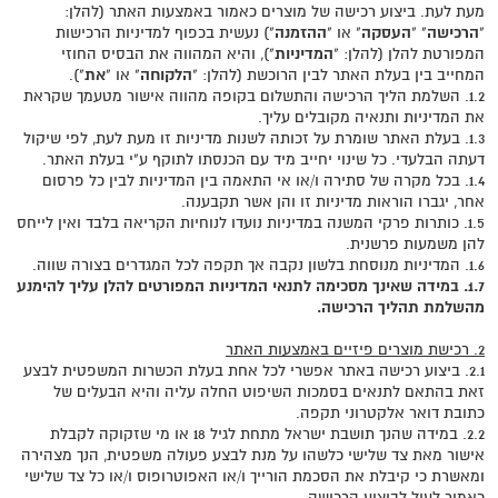
מעת לעת. ביצוע רכישה של מוצרים כאמור באמצעות האתר (להלן:
"
הרכישה
" "
העסקה
" או "
ההזמנה
") נעשית בכפוף למדיניות הרכישות
המפורטת להלן (להלן: "
המדיניות
"), והיא המהווה את הבסיס החוזי
המחייב בין בעלת האתר לבין הרוכשת (להלן: "
הלקוחה
" או "
את
").
1.2. השלמת הליך הרכישה והתשלום בקופה מהווה אישור מטעמך שקראת
את המדיניות ותנאיה מקובלים עליך.
1.3. בעלת האתר שומרת על זכותה לשנות מדיניות זו מעת לעת, לפי שיקול
דעתה הבלעדי. כל שינוי יחייב מיד עם הכנסתו לתוקף ע"י בעלת האתר.
1.4. בכל מקרה של סתירה ו/או אי התאמה בין המדיניות לבין כל פרסום
אחר, יגברו הוראות מדיניות זו והן אשר תקבענה.
1.5. כותרות פרקי המשנה במדיניות נועדו לנוחיות הקריאה בלבד ואין לייחס
להן משמעות פרשנית.
1.6. המדיניות מנוסחת בלשון נקבה אך תקפה לכל המגדרים בצורה שווה.
1.7. במידה שאינך מסכימה לתנאי המדיניות המפורטים להלן עליך להימנע
מהשלמת תהליך הרכישה.
2. רכישת מוצרים פיזיים באמצעות האתר
2.1. ביצוע רכישה באתר אפשרי לכל אחת בעלת הכשרות המשפטית לבצע
זאת בהתאם לתנאים בסמכות השיפוט החלה עליה והיא הבעלים של
כתובת דואר אלקטרוני תקפה.
2.2. במידה שהנך תושבת ישראל מתחת לגיל 18 או מי שזקוקה לקבלת
אישור מאת צד שלישי כלשהו על מנת לבצע פעולה משפטית, הנך מצהירה
ומאשרת כי קיבלת את הסכמת הורייך ו/או האפוטרופוס ו/או כל צד שלישי
כאמור לעיל לביצוע הרכישה.