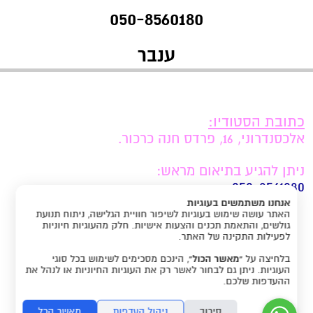
050-8560180
ענבר
כתובת הסטודיו:
אלכסנדרוני, 16, פרדס חנה כרכור.
ניתן להגיע בתיאום מראש:
050-8561080
אנחנו משתמשים בעוגיות
האתר עושה שימוש בעוגיות לשיפור חוויית הגלישה, ניתוח תנועת
תקנון האתר
גולשים, והתאמת תכנים והצעות אישיות. חלק מהעוגיות חיוניות
לפעילות התקינה של האתר.
בלחיצה על
“מאשר הכול”
, הינכם מסכימים לשימוש בכל סוגי
העוגיות. ניתן גם לבחור לאשר רק את העוגיות החיוניות או לנהל את
ההעדפות שלכם.
סירוב
ניהול העדפות
מאשר הכל