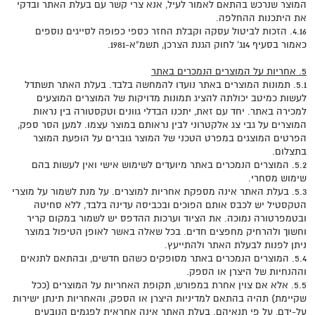
המוצר שנרכש בהתאם לאמור לעיל, אנא צרי קשר עם בעלת האתר ובדקי
את היתכנות ההחלפה.
4.16. הזכות לביטול עסקה וקבלת החזר כספי כפופה לסייגים נוספים
כאמור בסעיף 14ג' לחוק הגנת הצרכן, תשמ"א-1981.
5. אחריות על המוצרים הנמכרים באתר
5.1. תמונות המוצרים באתר נועדו להמחשה בלבד. בעלת האתר תשתדל
לעשות כמיטב יכולתה להציג תמונות מדויקות של המוצרים המוצעים
למכירה באתר. יחד עם זאת, יתכנו הבדלי גוונים וטקסטורה בין נראות
המוצרים על גבי צג אלקטרוני לבין נראותם במוצר עצמו. למען הסר ספק,
הפרטים המוצגים במפרט הטכני של המוצר גוברים על הופעת המוצר
בתצלום.
5.2. המוצרים הנמכרים באתר מיועדים לשימוש אישי ואין לעשות בהם
שימוש מסחרי.
5.3. בעלת האתר אינה מספקת אחריות למוצרים. על מנת לשמור על מוצרי
הטקסטיל יש לכבס אותם הפוכים ובכביסה עדינה בלבד, ללא סחיטה
ובטמפרטורה נמוכה. את הציוד וערכות ההדפס יש לשמור במקום קריר
וחשוך ולהרחיק מחפצים חדים. בכל שאלה באשר לאופן הטיפול במוצר
ניתן לפנות לבעלת האתר ולהתייעץ.
5.4. המוצרים הנמכרים באתר מסופקים כשהם חדשים, ובהתאם לתנאים
וההנחיות של היצרן או הספק.
5.5. אלא אם צוין אחרת במפורש, תקופת האחריות על המוצרים (ככל
שקיימת) תהיה בהתאם למדיניות היצרן או הספק, והאחריות תינתן ישירות
על-ידם, על פי תנאיהם. בעלת האתר אינה אחראית לפגמים הנובעים