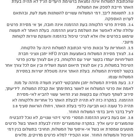
שהכתובת למשלוח אינה נמצאת ברשימת היעדים הנ"ל לא תהיה בעלת
האתר חייבת לספק את המשלוח.
3.3. לתשומת ליבך, דמי המשלוח עשויים להשתנות מעת לעת, ובהתאם
לערוץ האספקה.
3.4. מסירת פרטי הלקוחה בעת ההזמנה אינה חובה, אך אי מסירת פרטים
עלולה שלא לאפשר את השלמת ביצוע ההזמנה. בעלת האתר לא תעשה
שימוש בפרטים אלו אלא לצרכי טיפול בהזמנה והענקת שירות לקוחות
מיטבי.
3.5. האחריות על נכונות פרטי הכתובת למשלוח הינה על הלקוחה.
3.6. לצורך מסירת המשלוח באמצעות חברת HFD יתכן ונציגי חברת
השליחויות יעמדו בקשר ישיר עם הלקוחה, בין אם לצורך עדכון פרטי
הטיפול במשלוח, בין אם לצורך תיאום הגעת השליח ובין אם לכל צורך אחר
בקשר למסירת המשלוח. בעלת האתר אינה מטפלת ישירות במסירת
המשלוח עצמו.
3.7. בעת מסירת המשלוח יתכן ותתבקשי להציג תעודה מזהה על מנת
לאמת את פרטי המשלוח או לאשר בחתימתך את קבלת המשלוח. לידיעתך,
סירוב לשתף פעולה עם בקשות נציג הדואר עשוי להביא לאי-מסירת
ההזמנה. במקרה כזה לא תהיה לבעלת האתר כל אחריות וללקוחה לא
תהיה כל טענה ו/או תביעה כלפי בעלת האתר, ויחולו הוראות סעיף 3.8
לעיל בדבר חיוב בדמי המשלוח החוזר.
3.8. אם בעת ביצוע ההזמנה תמסרי פרטי זיהוי שגויים, לא נוכל להבטיח
שהמוצרים יגיעו אליך. במקרה שהמוצרים יחזרו לבעלת האתר בשל פרטים
מוטעים שמסרת או בשל אי-איסוף של המשלוח, תחויבי בתשלום בגין דמי
הטיפול והמשלוח החוזר. אנא הקפידי למלא פרטים מדויקים, מלאים