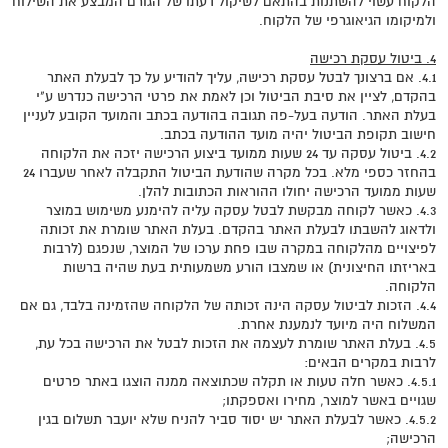
הלקוח עשוי להשתנות בהתאם לשיקול דעתו של הגורם המבצע את השילוח
ולמיקומו הגיאוגרפי של הלקוח.
4. ביטול עסקת רכישה
4.1. אם ברצונך לבטל עסקת רכישה, עליך להודיע על כך לבעלת האתר
בהקדם, לציין את סיבת הביטול וכן לאמת את פרטי הרכישה כנדרש ע"י
בעלת האתר. הודעה בעל-פה תגובה בהודעה בכתב והמועד הקובע לעניין
חישוב תקופת הביטול יהיה מועד ההודעה בכתב.
4.2. ביטול עסקה עד 24 שעות ממועד ביצוע הרכישה יזכה את הלקוחה
בהחזר כספי מלא. בכל מקרה שהודעת הביטול התקבלה לאחר שעברו 24
שעות ממועד הרכישה יחולו ההוראות הכתובות להלן.
4.3. כאשר לקוחה מבקשת לבטל עסקה עליה להימנע משימוש במוצר
ולדאוג להשבתו לבעלת האתר בהקדם. בעלת האתר שומרת את זכותה
לפיצויים מהלקוחה במקרה שבו פחת ערכו של המוצר, שנפגם (לרבות
באריזתו החיצונית) או שמצבו הורע משמעותית בעת שהיה ברשות
הלקוחה.
4.4. הזכות לביטול עסקה הינה זכותה של הלקוחה שהזמינה בלבד, גם אם
המשלוח היה מיועד לנמענת אחרת.
4.5. בעלת האתר שומרת לעצמה את הזכות לבטל את הרכישה בכל עת,
לרבות במקרים הבאים:
4.5.1. כאשר חלה טעות או תקלה שכתוצאה ממנה הוצגו באתר פרטים
שגויים באשר למוצר, מחירו ואספקתו;
4.5.2. כאשר לבעלת האתר יש יסוד סביר להניח שלא יועבר תשלום בגין
הרכישה;