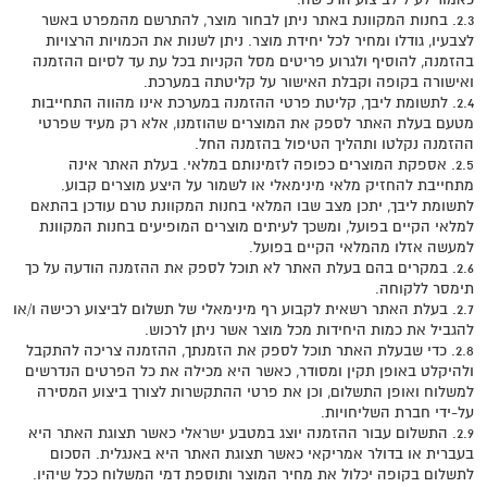
2.3. בחנות המקוונת באתר ניתן לבחור מוצר, להתרשם מהמפרט באשר
לצבעיו, גודלו ומחיר לכל יחידת מוצר. ניתן לשנות את הכמויות הרצויות
בהזמנה, להוסיף ולגרוע פריטים מסל הקניות בכל עת עד לסיום ההזמנה
ואישורה בקופה וקבלת האישור על קליטתה במערכת.
2.4. לתשומת ליבך, קליטת פרטי ההזמנה במערכת אינו מהווה התחייבות
מטעם בעלת האתר לספק את המוצרים שהוזמנו, אלא רק מעיד שפרטי
ההזמנה נקלטו ותהליך הטיפול בהזמנה החל.
2.5. אספקת המוצרים כפופה לזמינותם במלאי. בעלת האתר אינה
מתחייבת להחזיק מלאי מינימאלי או לשמור על היצע מוצרים קבוע.
לתשומת ליבך, יתכן מצב שבו המלאי בחנות המקוונת טרם עודכן בהתאם
למלאי הקיים בפועל, ומשכך לעיתים מוצרים המופיעים בחנות המקוונת
למעשה אזלו מהמלאי הקיים בפועל.
2.6. במקרים בהם בעלת האתר לא תוכל לספק את ההזמנה הודעה על כך
תימסר ללקוחה.
2.7. בעלת האתר רשאית לקבוע רף מינימאלי של תשלום לביצוע רכישה ו/או
להגביל את כמות היחידות מכל מוצר אשר ניתן לרכוש.
2.8. כדי שבעלת האתר תוכל לספק את הזמנתך, ההזמנה צריכה להתקבל
ולהיקלט באופן תקין ומסודר, כאשר היא מכילה את כל הפרטים הנדרשים
למשלוח ואופן התשלום, וכן את פרטי ההתקשרות לצורך ביצוע המסירה
על-ידי חברת השליחויות.
2.9. התשלום עבור ההזמנה יוצג במטבע ישראלי כאשר תצוגת האתר היא
בעברית או בדולר אמריקאי כאשר תצוגת האתר היא באנגלית. הסכום
לתשלום בקופה יכלול את מחיר המוצר ותוספת דמי המשלוח ככל שיהיו.