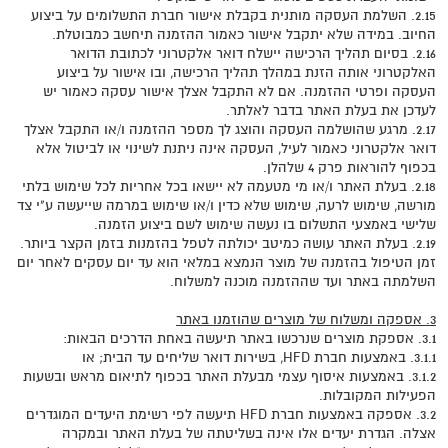
2.15. השלמת העסקה מותנית בקבלת אישור חברת התשלומים על ביצוע
החיוב. במידה שלא יתקבל אישור כאמור ההזמנה תיחשב כמבוטלת.
2.16. בסיום תהליך הרכישה יישלח דואר אלקטרוני לכתובת הדואר
האלקטרוני אותה הזנת במהלך תהליך הרכישה, ובו אישור על ביצוע
העסקה ופרטי ההזמנה. אם לא התקבל אצלך אישור עסקה כאמור יש
לעדכן את בעלת האתר בדבר לאלתר.
2.17. מרגע שהושלמה העסקה והוצג לך מספר ההזמנה ו/או התקבל אצלך
דואר אלקטרוני כאמור לעיל, העסקה אינה ניתנת לשינוי או לביטול אלא
בכפוף להוראות פרק 4 שלהלן.
2.18. בעלת האתר ו/או מי מטעמה לא יישאו בכל אחריות לכל שימוש בלתי
מורשה, שימוש לרעה, שימוש שלא כדין ו/או שימוש במרמה שייעשה ע"י צד
שלישי באמצעי התשלום בו נעשה שימוש לשם ביצוע הזמנה.
2.19. בעלת האתר עושה כמיטב יכולתה לטפל בהזמנות בזמן הקצר ביותר.
זמן הטיפול בהזמנה של מוצר הנמצא במלאי הוא עד יום עסקים לאחר יום
השלמתה באתר ועד שההזמנה מוכנה למשלוח.
3. אספקה ומשלוח של מוצרים שהוזמנו באתר
3.1. אספקת מוצרים שנרכשו באתר תיעשה באחת הדרכים הבאות:
3.1.1. באמצעות חברת HFD, בשירות דואר שליחים עד הבית; או
3.1.2. באמצעות איסוף עצמי מבעלת האתר בכפוף לתיאום מראש ובשעות
הפעילות המקובלות.
3.2. אספקה באמצעות חברת HFD תיעשה לפי רשימת היעדים המוגדרים
אצלה. הגדרת יעדים אלו אינה בשליטתה של בעלת האתר ובמקרה