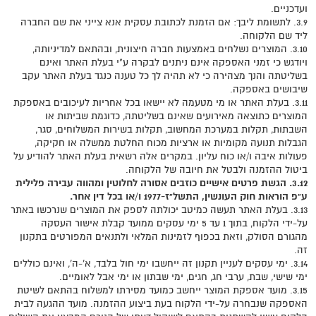
ועדכניים.
3.9. לתשומת ליבך: אם הזמנת לכתובת עסקית אנא צייני את שם החברה
ליד שם הלקוחה.
3.10. המוצרים נשלחים באמצעות חברה חיצונית, ובהתאם למדיניותה,
ויודגש כי זמני האספקה אינם ניתנים לבקרה ע"י בעלת האתר ואינם
בשליטתה והנך מצהירה כי לא תהיה לך כל טענה כנגד בעלת האתר עקב
שיבושים באספקה.
3.11. בעלת האתר או מי מטעמה לא יישאו בכל אחריות לעיכובים באספקת
המוצרים כתוצאה מאירועים שאינם בשליטתה, כדוגמת שביתות או
השבתות, תקלות במערכת המחשוב, תקלות בשירות המשלוחים, סגר,
הגבלות תנועה מקומיות או ארציות מכוח החלטת ממשלה או חקיקה,
פעולות איבה ו/או כוח עליון. במקרים אלה רשאית בעלת האתר להודיע על
ביטול ההזמנה ולבטל את חיובה של הלקוחה.
3.12. הגשת פרטים אישיים כוזבים אסורה לחלוטין ומהווה עבירה פלילית
ע"פ הוראות חוק העונשין, התשל"ז-1977 ו/או בכל דין אחר.
3.13. בעלת האתר תעשה כמיטב יכולתה לספק את המוצרים שנרכשו באתר
על-ידי הלקוח, בתוך 1 עד 5 ימי עסקים ממועד קבלת אישור העסקה
מהגורם הסולק, וזאת בכפוף לזמינות המלאי ולתנאים המפורטים בתקנון
זה.
3.14. ימי עסקים לעניין תקנון זה ייחשבו ימי חול בלבד, א’-ה’, ואינם כוללים
ימי שישי, שבת, ערבי חג, חגים, ימי שבתון או ימי אבל לאומיים.
3.15. מועד אספקת המוצר ייחשב כמועד מסירתו למשלוח בהתאם לשיטת
האספקה שנבחרה על-ידי הלקוח בעת ביצוע ההזמנה. מועד ההגעה לבית