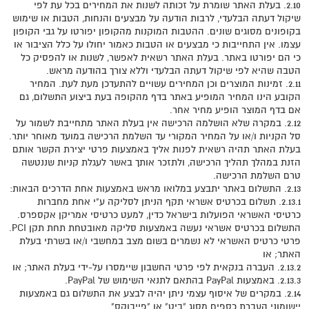
2.10. בעלת האתר שומרת על זכותה לשנות את המחירים בכל עת לפי
שיקול דעתה הבלעדי, לרבות הודעה על מבצעים והנחות, הטבות או שימוש
בקופונים מסוגים שונים. ההטבות המוקנות מהקופון יפורטו על גבי הקופון
עצמו. אין התחייבות כי מבצעים או הטבות כאמור יחולו על כלל הציבור או
כי הם יפורטו באתר. בעלת האתר רשאית לאפשר, לשנות או להפסיק כל
הטבה שהיא לפי שיקול דעתה הבלעדי וללא צורך בהודעה מראש.
2.11. זמינות המוצרים וכן המחירים עשויים להתעדכן מעת לעת. המחיר
הקובע הינו המחיר המופיע באתר בדף מהקופה בעת ביצוע התשלום, גם
אם בדף המוצר הופיע מחיר אחר.
2.12. במקרה שלא הושלמה הרכישה אין בעלת האתר מתחייבת לשמור על
סל הקניות ו/או על המחיר המקורי עד השלמת הרכישה במועד מאוחר יותר.
בעלת האתר תהיה רשאית לפנות אליך באמצעות פרטי יצירת הקשר אותם
הזנת במהלך תהליך הרכישה, ולתזכר אותך באשר לעגלת קניות שננטשה
טרם השלמת הרכישה.
2.13. התשלום באתר יתבצע במלואו מראש באמצעות אחת הדרכים הבאות:
2.13.1. תשלום בכרטיס אשראי תקף הניתן לסליקה ע"י אחת מחברות
כרטיסי האשראי הפועלות בישראל כדין, למעט כרטיסי אמריקן אקספרס.
התשלום בכרטיס אשראי נעשה באמצעות סליקה מאובטחת תחת תקן PCI.
פרטי כרטיס האשראי לא נשמרים בשום מצב במחשבי ו/או בשרתי בעלת
האתר; או
2.13.2. העברה בנקאית לפי פרטי החשבון שיימסרו על-ידי בעלת האתר; או
2.13.3. באמצעות PayPal בהתאם לתנאי השימוש של PayPal.
2.14. במקרים של איסוף עצמי ניתן יהיה לבצע את התשלום גם באמצעות
יישומוני העברת כספים מסוג "ביט" או "פייבוקס".