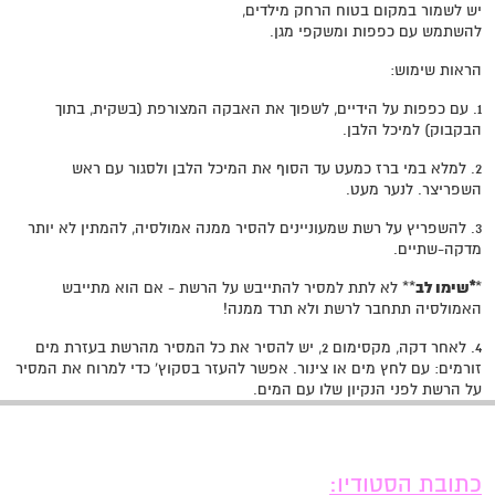
יש לשמור במקום בטוח הרחק מילדים,
להשתמש עם כפפות ומשקפי מגן.
הראות שימוש:
1. עם כפפות על הידיים, לשפוך את האבקה המצורפת (בשקית, בתוך
הבקבוק) למיכל הלבן.
2. למלא במי ברז כמעט עד הסוף את המיכל הלבן ולסגור עם ראש
השפריצר. לנער מעט.
3. להשפריץ על רשת שמעוניינים להסיר ממנה אמולסיה, להמתין לא יותר
מדקה-שתיים.
*שימו לב
*
** לא לתת למסיר להתייבש על הרשת - אם הוא מתייבש
האמולסיה תתחבר לרשת ולא תרד ממנה!
4. לאחר דקה, מקסימום 2, יש להסיר את כל המסיר מהרשת בעזרת מים
זורמים: עם לחץ מים או צינור. אפשר להעזר בסקוץ' כדי למרוח את המסיר
על הרשת לפני הנקיון שלו עם המים.
כתובת הסטודיו: