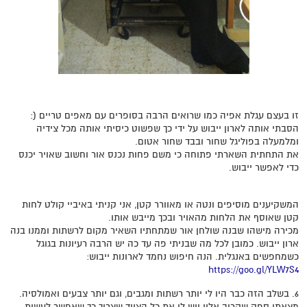
זו בעצם עגלת אפיה כמו שרואים הרבה בסופרים עם מאפים טריים (:
הסבתי אותה לארון ייבוש על ידי כך שפשוט כיסיתי אותה מכל צידיה
ומלמעלה בפוליגל שחור ובבד שחור אטום.
את התחתית השארתי פתוחה כי משם פחות נכנס אור וחשוב שאויר יכנס
כדי לאפשר ייבוש.
המשקיענים מוסיפים ונטה או מאוורר קטן, אני קניתי באיביי קולט לחות
קטן שאוסף את הלחות מהאויר ובכך מייבש אותו.
מכירה מישהו שבנה שולחן אור שמתחתיו השאיר מקום לרשתות וממנו בנה
ארון ייבוש. כמובן לכל מה שבניתי פה עד כה יש הרבה רעיונות בגוגל
כשמחפשים באנגלית. הנה חיפוש נחמד לארונות ייבוש:
https://goo.gl/YLW7S4
6. בשלב הזה כבר היו לי יותר רשתות ומגבים, וגם יותר צבעים ואמולסיה.
מצאתי ספק שקרוב אליי ויש לו את כל הציוד שצריך כך שאפשר לעשות