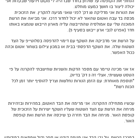
הנחתי את הקופסה על שולחן בחדר שבו היה לי מקום וידעתי שבקלות אני
יכולה ליצור בו חושך כמעט מוחלט.
את הנורות אני מדליקה 10 דק' לפני שאני מגיעה להקרין. את הזכוכית
מכסה בד עבה ואטום שהאור לא יכול לחדור דרכו. אני מביאה את הרשת
המוכנה שלי עם אמולסיה שהתייבשה עליה מארון הייבוש שנמצא באותו
חדר (אפרט לגבי ארון ייבוש בסעיף 5).
על הרשת אני מדביקה את השקף עם דימוי להדפסה בסלוטייפ על הצד
השטוח שלה. את השקף הדפסתי בבית או במכון צילום בשחור אטום וכהה
ככול האפשר.
אז אני מכינה טיימר עם מספר הדקות והשניות שחישבתי להקרנה על פי
הטסט שעשיתי, אצלי זה 3 דק' בדיוק.
*תוספת מאוחרת: עם הזמן הנורות נחלשות וצריך להוסיף יותר זמן לכל
הכנת רשת*
עכשיו מתחילה ההקרנה: אני מרימה את הבד האטום, במהירות ובזהירות
מניחה את הרשת עם הצד השטוח שעליו השקף ישירות על הזכוכית של
קופסת האור. מניחה את הבד חזרה כך שיכסה את הרשת ואת קופסת
האור.
במרכז הרשת, על גבי הבד אני מניחה דיקט או ספר גדול שמתאים במידותיו