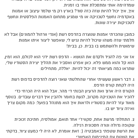
שמדהימה אותי ומתסכלת אותי בו זמנית.
איך, איך יכול להיות שזה כזה סוד? בארץ רק מי שלמד עיצוב או אמנות
באקדמיה נחשף לטכניקה או מי שמגיע מתחום האמנות הפלסטית ונחשף
לטכניקות יצירה שונות.
כמובן שהכרתי אמנות שנוצרה בהדפס רשת (אנדי וורהול להמונים) אבל לא
חלמתי שזה משהו שיכול להיות נגיש לי, שאפשר ליצור איתו אמנות
שימושית ולהשתמש בו בבית. כן, בבית!
אז אני פה להגיד ולקדם את הנושא - הדפס רשת ידני הוא לכולם, הוא זמין,
הוא קל והוא ממש פלא. כאן אפרט ואסביר את תהליך יצירת הסטודיו שלי,
שתראו כמה מציאותי זה יכול להיות. יאללה, מתחילים:
1. דבר ראשון שעשיתי אחרי שהחלטתי שאני רוצה להדפיס בדפוס רשת
היה לקחת קורס הדפס.
הקורס היה ארוך ואת הרעיון הבנתי די מהר, אבל הוא היה הכרחי כדי
להכיר את הטכניקה מקרוב, לגעת בחומר ולהבין איך דברים עובדים. בנוסף
מאוד עזר להיות בסטודיו ולראות איך הוא מתנהל בפועל: כמה מקום צריך
ואיזה ציוד יש בו.
2. התחלתי מרשת אחת, סקוויז'י אחד תואם, אמולסיה, חתיכת זכוכית
שקופה גדולה ונורה חסכונית רגילה.
את הרשת שטפתי באמבטיה (: זאת אומרת, לא היה לי כמעט ציוד, בדקתי
את השטח עם המינימום האפשרי.