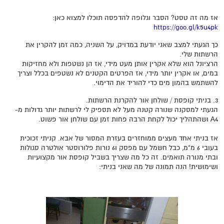
אז מה זה טסט? הסבר וגלופה להדפסה תוכלו למצוא כאן:
https://goo.gl/k5u4pk
כך הגעתי למצב שאני יודעת במדויק, על השניה, כמה זמן להקרין את
הרשתות שלי.
הרציונל הוא שלא אקרין אותן מעט מידי, אז הן נשטפות ולא מחזיקות
במים, או אקרין יותר מידי, אז הפרטים הקטנים לא נשטפים בכלל וצריך
להשתמש בהמון מים כדי להוריד את הדימוי.
3. בניתי קופסת / שולחן אור להקרנת הרשתות.
הגעתי למסקנה שנורה קטנה מעל לא תספיק לי לרשתות יותר גדולות מ-
A4 ושהתהליך יכול לקחת הרבה פחות זמן עם שולחן אור פשוט.
אז בניתי אחד מעצים ממוחזרים בעזרת המסור של אבא. קניתי זכוכית
בעובי 6 מ"מ, כבל חשמל עם מפסק ו6 נורות פלורוסטר אולטרה סגולות
ובתי מנורה תואמים. זה כל מה שצריך בשביל קופסת אור מקצועיות
ושימושית! הנה תמונה של מה שאני בניתי: