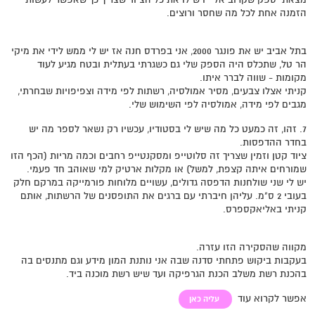
הזמנה אחת לכל מה שחסר ורוצים.
בתל אביב יש את פונגר 2000, אני בפרדס חנה אז יש לי ממש לידי את מיקי
הר טל, שתכלס היה הספק שלי גם כשגרתי בעתלית ובטח מגיע לעוד
מקומות - שווה לברר איתו.
קניתי אצלו צבעים, מסיר אמולסיה, רשתות לפי מידה וצפיפויות שבחרתי,
מגבים לפי מידה, אמולסיה לפי השימוש שלי.
7. זהו, זה כמעט כל מה שיש לי בסטודיו, עכשיו רק נשאר לספר מה יש
בחדר ההדפסות.
ציוד קטן וזמין שצריך זה סלוטייפ ומסקנטייפ רחבים וכמה מריות (הכף הזו
שמורחים איתה קצפת, למשל) או מקלות ארטיק למי שאוהב חד פעמי.
יש לי שני שולחנות הדפסה גדולים, עשויים מלוחות פורמייקה במרקם חלק
בעובי 2 ס"מ. עליהן חיברתי עם ברגים את התופסנים של הרשתות, אותם
קניתי באליאקספרס.
מקווה שהסקירה הזו עזרה.
בעקבות ביקוש פתחתי סדנה שבה אני נותנת המון מידע וגם מתנסים בה
בהכנת רשת משלב הכנת הגרפיקה ועד שיש רשת מוכנה ביד.
אפשר לקרוא עוד
עליה כאן