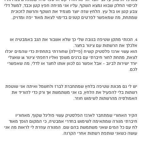
לכיסוי החלק שבוא נמצא השקף, עליו אני מניחה חפץ קטן וכבד, למשל דלי
צבע קטן או בול עץ. הלחץ שזה יוצר מצמיד את השקף והרשת לזכוכית
שמתחת, מה שמאפשר לפרטים קטנים בדימוי לצאת מאוד יפה ומדויק.
4. הכנתי מתקן שטיפה בגובה שלי כך שלא אשבור את הגב באמבטיה או
אלכלך את הרשתות עם צינור בחצר.
הוא עשוי ארגז פלסטיק קשיח (פיילה) שחוררתי בתחתית כדי שהמים יוכלו
לצאת, מתחת לחור חיברתי עם ברגים משפך ואליו דחפתי צינור 16 שאצלי
יורד ישירות לביוב - אבל אפשר גם לכוון אותו לחצר או לדלי, מה שאפשרי
לכם.
יש לי גם מכונת שטיפה בלחץ שמתחברת לברז ולחשמל ואיתה אני שוטפת
רשתות בלי להפעיל את הלחץ, בו אני משתמשת אך ורק כדי להוריד את
האמולסיה מהרשתות לשימוש חוזר.
הקיר האחורי שמתחבר לארגז הפלסטיק עשוי פוליגל שקוף, מאחוריו
חיברתי מנורה שמתאימה לשימוש בחדרי אמבטיה, כי המקום הופך מאוד
לח עם כל המים שאני משתמשת בהם שם. המנורה עוזרת לי לראות מה אני
עושה כשאני שותפת רשתות אחרי הקרנה.