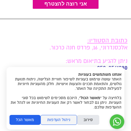
כתובת הסטודיו:
אלכסנדרוני, 16, פרדס חנה כרכור.
ניתן להגיע בתיאום מראש:
050-8561080
אנחנו משתמשים בעוגיות
האתר עושה שימוש בעוגיות לשיפור חוויית הגלישה, ניתוח תנועת
תקנון האתר
גולשים, והתאמת תכנים והצעות אישיות. חלק מהעוגיות חיוניות
לפעילות התקינה של האתר.
בלחיצה על
“מאשר הכול”
, הינכם מסכימים לשימוש בכל סוגי
העוגיות. ניתן גם לבחור לאשר רק את העוגיות החיוניות או לנהל את
ההעדפות שלכם.
סירוב
ניהול העדפות
מאשר הכל
folyou -
הקמת חנויות אונליין