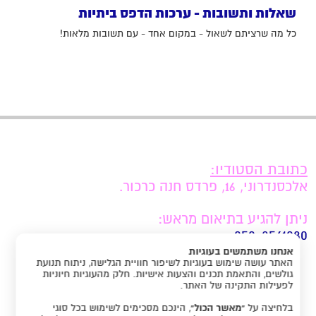
שאלות ותשובות - ערכות הדפס ביתיות
כל מה שרציתם לשאול - במקום אחד - עם תשובות מלאות!
כתובת הסטודיו:
אלכסנדרוני, 16, פרדס חנה כרכור.
ניתן להגיע בתיאום מראש:
050-8561080
אנחנו משתמשים בעוגיות
האתר עושה שימוש בעוגיות לשיפור חוויית הגלישה, ניתוח תנועת
תקנון האתר
גולשים, והתאמת תכנים והצעות אישיות. חלק מהעוגיות חיוניות
לפעילות התקינה של האתר.
בלחיצה על
“מאשר הכול”
, הינכם מסכימים לשימוש בכל סוגי