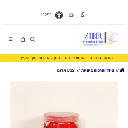
English
Whatsapp
צרו קשר
נגישות
הודעה חשובה - הסטודיו נסגר - ניתן להגיע עד סוף הקיץ ←
//
ציוד וערכות ביתיות
//
צבע אדום